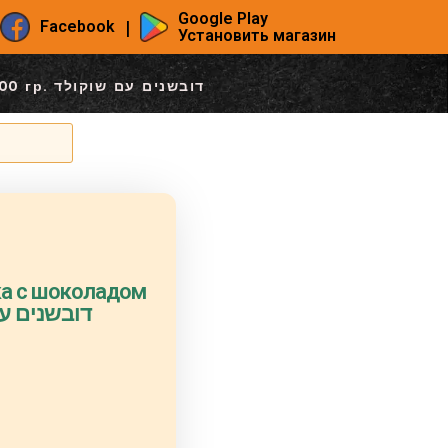
Google Play
|
Facebook
Установить магазин
Пряники Коровка с шоколадом 300 гр. דובשנים עם שוקולד
ка с шоколадом
דובשנים עם שו
.