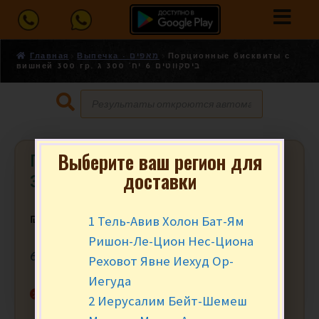
Главная
Выпечка - מאפים
Порционные бисквиты с
вишней 300 гр. ביסקווטים 6 יח’ 300 ג
Выберите ваш регион для
Порционные бисквиты с вишней
доставки
300 гр. ביסקווטים 6 יח’ 300 ג
1 Тель-Авив Холон Бат-Ям
₪
9.90
за уп.
Ришон-Ле-Цион Нес-Циона
6 шт. в упаковке. Общий вес — 300 гр.
Реховот Явне Иехуд Ор-
Иегуда
Нет в наличии
2 Иерусалим Бейт-Шемеш