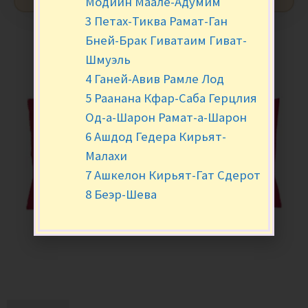
Модиин Маале-Адумим
3 Петах-Тиква Рамат-Ган
Бней-Брак Гиватаим Гиват-
Шмуэль
4 Ганей-Авив Рамле Лод
5 Раанана Кфар-Саба Герцлия
Од-а-Шарон Рамат-а-Шарон
6 Ашдод Гедера Кирьят-
Малахи
7 Ашкелон Кирьят-Гат Сдерот
8 Беэр-Шева