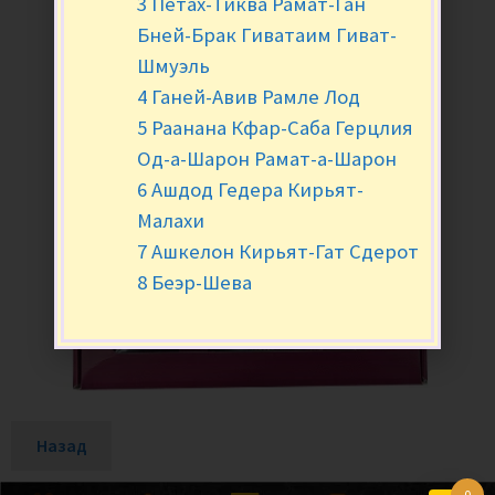
3 Петах-Тиква Рамат-Ган
Бней-Брак Гиватаим Гиват-
Шмуэль
4 Ганей-Авив Рамле Лод
5 Раанана Кфар-Саба Герцлия
Од-а-Шарон Рамат-а-Шарон
6 Ашдод Гедера Кирьят-
Малахи
7 Ашкелон Кирьят-Гат Сдерот
8 Беэр-Шева
Назад
0