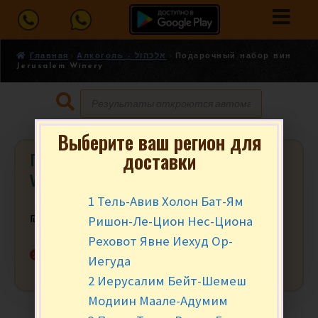
Главная
Алкоголь - אלכהול
Подарочный набор вин
Jerusalem Winery
Выберите ваш регион для
доставки
Подарочный набор вин Jerusalem
Winery
1 Тель-Авив Холон Бат-Ям
Ришон-Ле-Цион Нес-Циона
₪
149.90
за уп.
Реховот Явне Иехуд Ор-
Нет в наличии
Иегуда
2 Иерусалим Бейт-Шемеш
Модиин Маале-Адумим