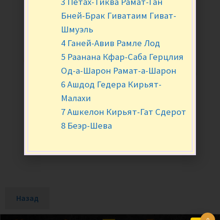
3 Петах-Тиква Рамат-Ган
Бней-Брак Гиватаим Гиват-
Шмуэль
4 Ганей-Авив Рамле Лод
5 Раанана Кфар-Саба Герцлия
Од-а-Шарон Рамат-а-Шарон
6 Ашдод Гедера Кирьят-
Малахи
7 Ашкелон Кирьят-Гат Сдерот
8 Беэр-Шева
Назад
0