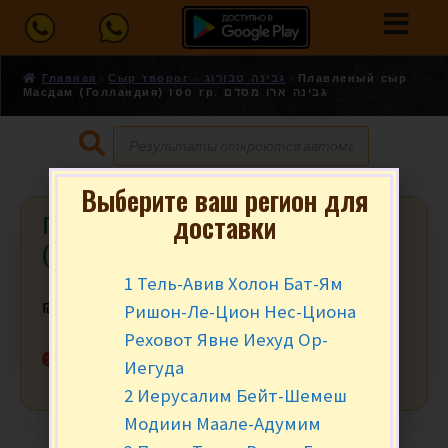
Главная
Сыр творог - גבינה טבורוג
Плавленый сыр
Масдам (Голландия) 100 гр. גבינה ארו מסדם
Выберите ваш регион для
доставки
Плавленый сыр Масдам
(Голландия) 100 гр. גבינה ארו מסדם
1 Тель-Авив Холон Бат-Ям
Ришон-Ле-Цион Нес-Циона
₪
9.90
за шт.
Реховот Явне Иехуд Ор-
Нет в наличии
Иегуда
2 Иерусалим Бейт-Шемеш
Модиин Маале-Адумим