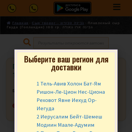
Главная
Сыр творог - גבינה טבורוג
Плавленый сыр
Гауда (Голландия) 100 гр. גבינה ארו גאודה
Выберите ваш регион для
доставки
Плавленый сыр Гауда (Голландия)
100 гр. גבינה ארו גאודה
1 Тель-Авив Холон Бат-Ям
Ришон-Ле-Цион Нес-Циона
₪
9.90
за шт.
Реховот Явне Иехуд Ор-
Нет в наличии
Иегуда
2 Иерусалим Бейт-Шемеш
Модиин Маале-Адумим