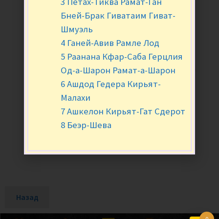
3 Петах-Тиква Рамат-Ган
Бней-Брак Гиватаим Гиват-
Шмуэль
4 Ганей-Авив Рамле Лод
5 Раанана Кфар-Саба Герцлия
Од-а-Шарон Рамат-а-Шарон
6 Ашдод Гедера Кирьят-
Малахи
7 Ашкелон Кирьят-Гат Сдерот
8 Беэр-Шева
Назад
0