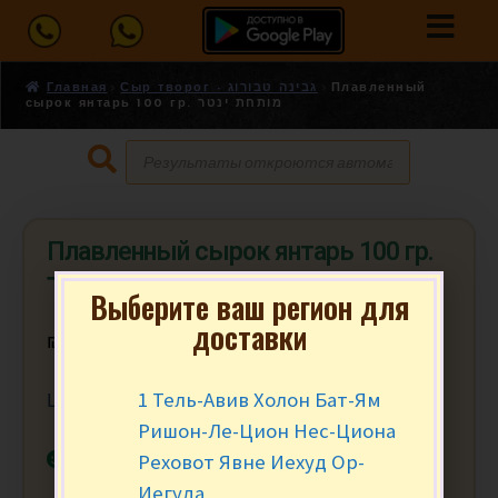
Главная
Сыр творог - גבינה טבורוג
Плавленный
сырок янтарь 100 гр. מותחת ינטר
Плавленный сырок янтарь 100 гр.
מותחת ינטר
Выберите ваш регион для
доставки
₪
4.90
за шт.
1 Тель-Авив Холон Бат-Ям
Цена за 1 шт.
Ришон-Ле-Цион Нес-Циона
В наличии
Реховот Явне Иехуд Ор-
Иегуда