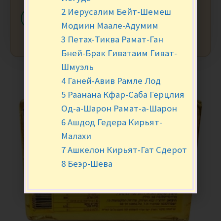
2 Иерусалим Бейт-Шемеш
-
+
В КОРЗИНУ
Модиин Маале-Адумим
3 Петах-Тиква Рамат-Ган
Бней-Брак Гиватаим Гиват-
Шмуэль
4 Ганей-Авив Рамле Лод
5 Раанана Кфар-Саба Герцлия
Од-а-Шарон Рамат-а-Шарон
6 Ашдод Гедера Кирьят-
Малахи
7 Ашкелон Кирьят-Гат Сдерот
8 Беэр-Шева