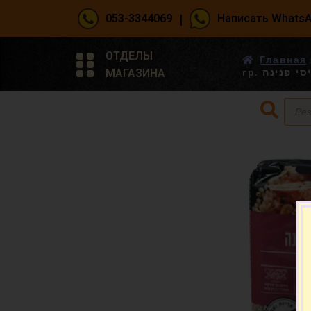
|
053-3344069
Написать Whats
ОТДЕЛЫ
Главная
МАГАЗИНА
гр. י פנינה