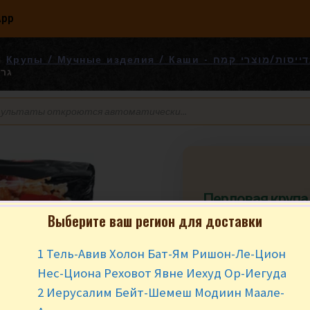
App
Крупы / Мучные изделия / Каши - רי קמח
גריס
Перловая крупа 
גריסי פנינה
Выберите ваш регион для доставки
₪
10.90
за у
1 Тель-Авив Холон Бат-Ям Ришон-Ле-Цион
Нес-Циона Реховот Явне Иехуд Ор-Иегуда
В наличии
2 Иерусалим Бейт-Шемеш Модиин Маале-