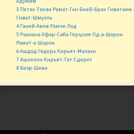
Адумим
3 Петах-Тиква Рамат-Ган Бней-Брак Гиватаим
-
+
Гиват-Шмуэль
4 Ганей-Авив Рамле Лод
5 Раанана Кфар-Саба Герцлия Од-а-Шарон
Рамат-а-Шарон
6 Ашдод Гедера Кирьят-Малахи
7 Ашкелон Кирьят-Гат Сдерот
8 Беэр-Шева