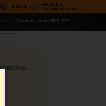
Google Play
|
Facebook
Установить магазин
גריסים/דייסות/מוצ
Перловая крупа МИЯ 500
МИЯ 500 гр.
п.