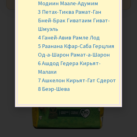
Модиин Маале-Адумим
3 Петах-Тиква Рамат-Ган
Бней-Брак Гиватаим Гиват-
Шмуэль
4 Ганей-Авив Рамле Лод
5 Раанана Кфар-Саба Герцлия
Од-а-Шарон Рамат-а-Шарон
6 Ашдод Гедера Кирьят-
Малахи
7 Ашкелон Кирьят-Гат Сдерот
8 Беэр-Шева