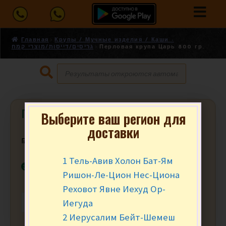
Главная
Крупы / Мучные изделия / Каши -
גריסים/דייסות/מוצרי קמח
Перловая крупа Царь 800 гр.
Перловая крупа Царь 800 гр.
Выберите ваш регион для
доставки
₪
12.90
за уп.
1 Тель-Авив Холон Бат-Ям
В наличии
Ришон-Ле-Цион Нес-Циона
Реховот Явне Иехуд Ор-
Иегуда
-
+
В КОРЗИНУ
2 Иерусалим Бейт-Шемеш