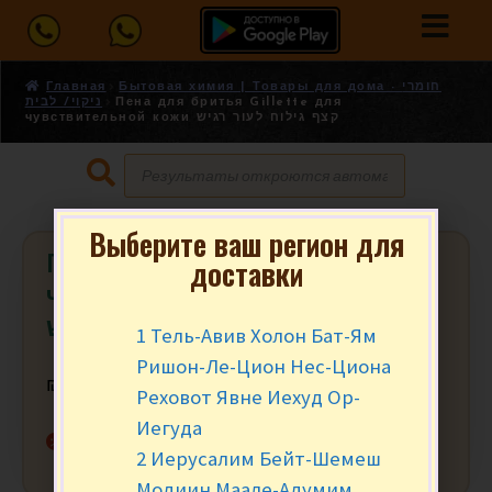
Главная
Бытовая химия | Товары для дома - חומרי
ניקוי/ לבית
Пена для бритья Gillette для
чувствительной кожи קצף גילוח לעור רגיש
Выберите ваш регион для
Пена для бритья Gillette для
доставки
чувствительной кожи קצף גילוח
לעור רגיש
1 Тель-Авив Холон Бат-Ям
Ришон-Ле-Цион Нес-Циона
₪
19.90
за шт.
Реховот Явне Иехуд Ор-
Иегуда
Нет в наличии
2 Иерусалим Бейт-Шемеш
Модиин Маале-Адумим