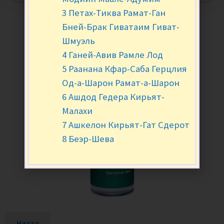
3 Петах-Тиква Рамат-Ган
Бней-Брак Гиватаим Гиват-
Шмуэль
4 Ганей-Авив Рамле Лод
5 Раанана Кфар-Саба Герцлия
Од-а-Шарон Рамат-а-Шарон
6 Ашдод Гедера Кирьят-
Малахи
7 Ашкелон Кирьят-Гат Сдерот
8 Беэр-Шева
Назад