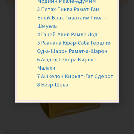
Модиин Маале-Адумим
3 Петах-Тиква Рамат-Ган
Бней-Брак Гиватаим Гиват-
Шмуэль
4 Ганей-Авив Рамле Лод
5 Раанана Кфар-Саба Герцлия
Од-а-Шарон Рамат-а-Шарон
6 Ашдод Гедера Кирьят-
Малахи
7 Ашкелон Кирьят-Гат Сдерот
8 Беэр-Шева