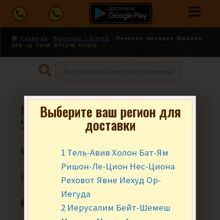
Главная
Выпечка - מאפים
Печение овсяное Яшкино
350 гр עוגיות שיבולת שועל
Выберите ваш регион для
Печение овсяное Яшкино 350 гр
доставки
עוגיות שיבולת שועל
1 Тель-Авив Холон Бат-Ям
₪
8.90
за уп.
Ришон-Ле-Цион Нес-Циона
Вес в упаковке ≈ 350 гр.
Реховот Явне Иехуд Ор-
Иегуда
Нет в наличии
2 Иерусалим Бейт-Шемеш