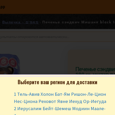
App
Выпечка - מאפים
Печенье сэндви
180 гр. סנדוויץ
Выберите ваш регион для доставки
₪
14.90
за у
1 Тель-Авив Холон Бат-Ям Ришон-Ле-Цион
В наличии
Нес-Циона Реховот Явне Иехуд Ор-Иегуда
2 Иерусалим Бейт-Шемеш Модиин Маале-