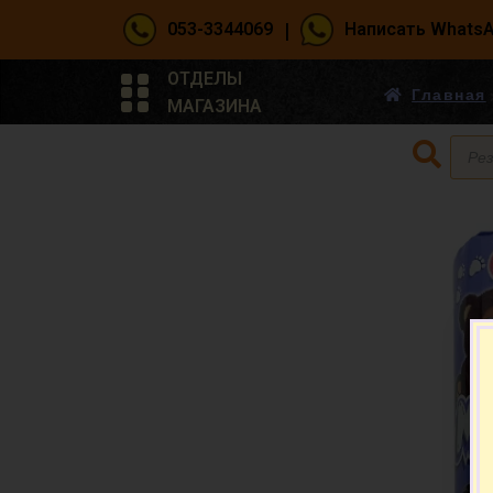
|
053-3344069
Написать Whats
ОТДЕЛЫ
Главная
МАГАЗИНА