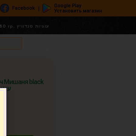
Google Play
|
Facebook
Установить магазин
Печенье сэндвич Мишаня black 180 гр. עוגיות סנדוויץ
ч Мишаня black
עוגיות 
п.