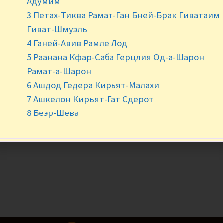
Адумим
-
+
3 Петах-Тиква Рамат-Ган Бней-Брак Гиватаим
Гиват-Шмуэль
4 Ганей-Авив Рамле Лод
5 Раанана Кфар-Саба Герцлия Од-а-Шарон
Рамат-а-Шарон
6 Ашдод Гедера Кирьят-Малахи
7 Ашкелон Кирьят-Гат Сдерот
8 Беэр-Шева