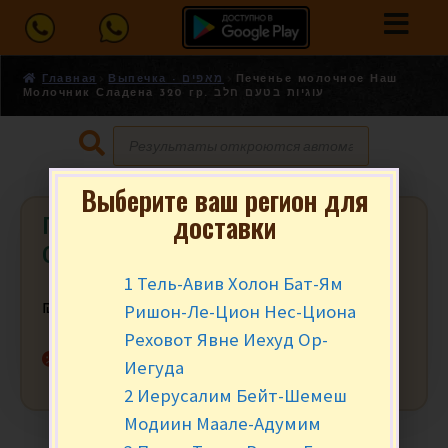
Главная
Выпечка - מאפים
Печенье молочное Наш
Молочник Сладена 320 гр. עוגיות בטעם חלב
Выберите ваш регион для
доставки
Печенье молочное Наш Молочник
Сладена 320 гр. עוגיות בטעם חלב
1 Тель-Авив Холон Бат-Ям
Ришон-Ле-Цион Нес-Циона
₪
8.90
за уп.
Реховот Явне Иехуд Ор-
Нет в наличии
Иегуда
2 Иерусалим Бейт-Шемеш
Модиин Маале-Адумим