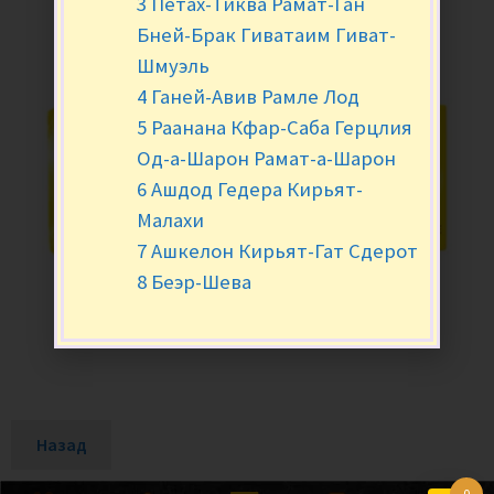
3 Петах-Тиква Рамат-Ган
Бней-Брак Гиватаим Гиват-
Шмуэль
4 Ганей-Авив Рамле Лод
5 Раанана Кфар-Саба Герцлия
Од-а-Шарон Рамат-а-Шарон
6 Ашдод Гедера Кирьят-
Малахи
7 Ашкелон Кирьят-Гат Сдерот
8 Беэр-Шева
Назад
0