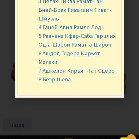
3 Петах-Тиква Рамат-Ган
Бней-Брак Гиватаим Гиват-
Шмуэль
4 Ганей-Авив Рамле Лод
5 Раанана Кфар-Саба Герцлия
Од-а-Шарон Рамат-а-Шарон
6 Ашдод Гедера Кирьят-
Малахи
7 Ашкелон Кирьят-Гат Сдерот
8 Беэр-Шева
Назад
0