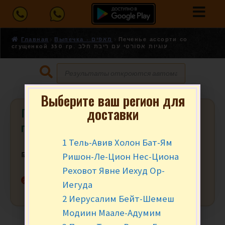
Главная
Выпечка - מאפים
Печенье ассорти со
сгущенкой 350 гр. עוגיות אסורטי עם ריבת חלב
Выберите ваш регион для
доставки
Печенье ассорти со сгущенкой 350
гр. עוגיות אסורטי עם ריבת חלב
1 Тель-Авив Холон Бат-Ям
Ришон-Ле-Цион Нес-Циона
₪
16.90
за уп.
Реховот Явне Иехуд Ор-
Нет в наличии
Иегуда
2 Иерусалим Бейт-Шемеш
Модиин Маале-Адумим