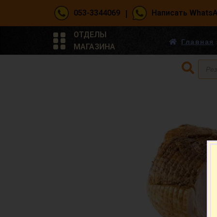
|
053-3344069
Написать Whats
ОТДЕЛЫ
Главная
МАГАЗИНА