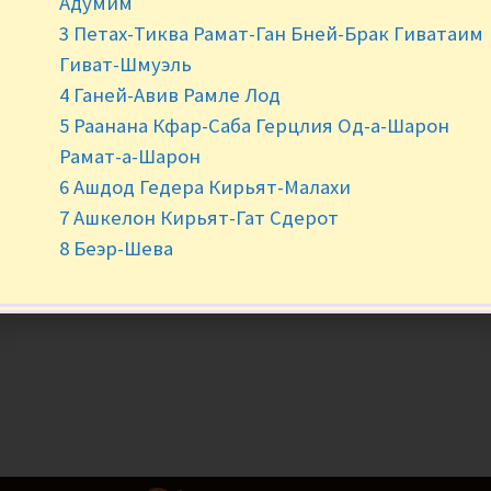
Адумим
3 Петах-Тиква Рамат-Ган Бней-Брак Гиватаим
Нет в наличии
Гиват-Шмуэль
4 Ганей-Авив Рамле Лод
5 Раанана Кфар-Саба Герцлия Од-а-Шарон
Рамат-а-Шарон
6 Ашдод Гедера Кирьят-Малахи
7 Ашкелон Кирьят-Гат Сдерот
8 Беэр-Шева