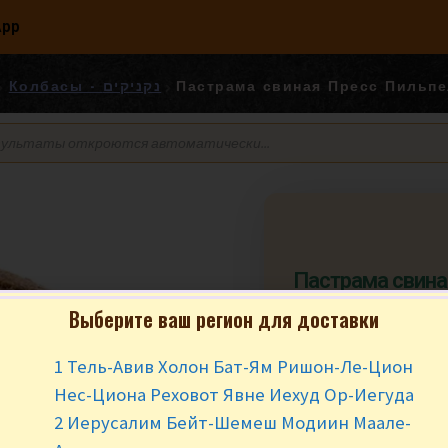
App
Колбасы - נקניקים
Пастрама свина
Пильпель פסטרמה לבן פרס
Выберите ваш регион для доставки
פלפל
1 Тель-Авив Холон Бат-Ям Ришон-Ле-Цион
₪
10.90
за 1
Нес-Циона Реховот Явне Иехуд Ор-Иегуда
2 Иерусалим Бейт-Шемеш Модиин Маале-
Мин заказ от 200 г