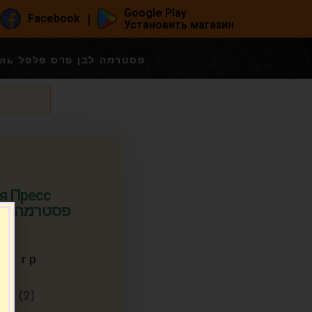
Google Play
|
Facebook
Установить магазин
Пастрама свиная Пресс Пильпель פסטרמה לבן פרס פלפל
я Пресс
00 гр.
р. (2)