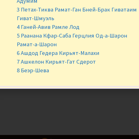
Адумим
3 Петах-Тиква Рамат-Ган Бней-Брак Гиватаим
-
+
Гиват-Шмуэль
4 Ганей-Авив Рамле Лод
5 Раанана Кфар-Саба Герцлия Од-а-Шарон
Рамат-а-Шарон
6 Ашдод Гедера Кирьят-Малахи
7 Ашкелон Кирьят-Гат Сдерот
8 Беэр-Шева