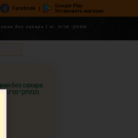
Google Play
|
Facebook
Установить магазин
 без сахара 1 кг. ממתקי פרות
вая без сахара
п.