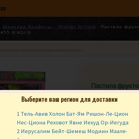
App
Пастила фруктовая
Шоколад Конфеты - סוכריות ושוקולד
מיובשים ללא 
Пастила фрукто
1 кг. ממתקי פרות מיובשים ללא
Выберите ваш регион для доставки
תוספת סוכר
1 Тель-Авив Холон Бат-Ям Ришон-Ле-Цион
₪
49.90
за у
Нес-Циона Реховот Явне Иехуд Ор-Иегуда
В наличии
2 Иерусалим Бейт-Шемеш Модиин Маале-