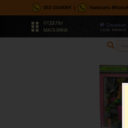
|
053-3344069
Написать Whats
ОТДЕЛЫ
Главная
МАГАЗИНА
תוספת סוכר