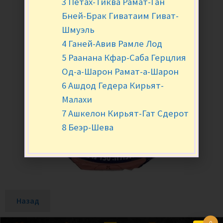
3 Петах-Тиква Рамат-Ган
Бней-Брак Гиватаим Гиват-
Шмуэль
4 Ганей-Авив Рамле Лод
5 Раанана Кфар-Саба Герцлия
Од-а-Шарон Рамат-а-Шарон
6 Ашдод Гедера Кирьят-
Малахи
7 Ашкелон Кирьят-Гат Сдерот
8 Беэр-Шева
Назад
0