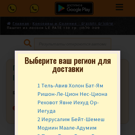
Главная
Консервы и Соления - שימורים וחמוצים
Паштет из лосося LE PATE 130 гр. פטה סלמון
Выберите ваш регион для
доставки
Паштет из лосося LE PATE 130 гр.
פטה סלמון
1 Тель-Авив Холон Бат-Ям
Ришон-Ле-Цион Нес-Циона
₪
6.90
Реховот Явне Иехуд Ор-
Нет в наличии
Иегуда
2 Иерусалим Бейт-Шемеш
Модиин Маале-Адумим