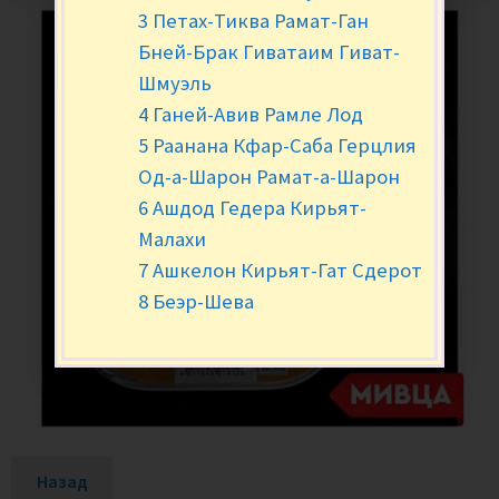
3 Петах-Тиква Рамат-Ган
Бней-Брак Гиватаим Гиват-
Шмуэль
4 Ганей-Авив Рамле Лод
5 Раанана Кфар-Саба Герцлия
Од-а-Шарон Рамат-а-Шарон
6 Ашдод Гедера Кирьят-
Малахи
7 Ашкелон Кирьят-Гат Сдерот
8 Беэр-Шева
Назад