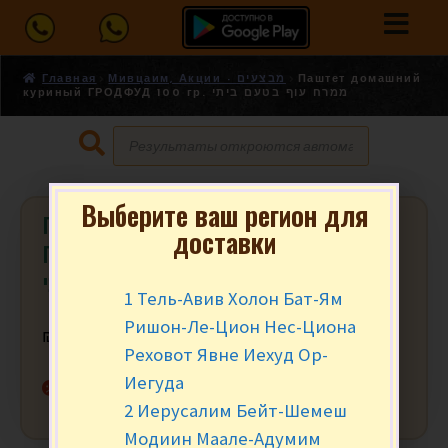
Главная
Мивцаим, Акции - מבצעים
Паштет домашний
куриный ГРОДФУД 100 гр. ממרח עוף בטעם ביתי
Выберите ваш регион для
Паштет домашний куриный
доставки
ГРОДФУД 100 гр. ממרח עוף בטעם
ביתי
1 Тель-Авив Холон Бат-Ям
Ришон-Ле-Цион Нес-Циона
₪
7.90
Реховот Явне Иехуд Ор-
Иегуда
Нет в наличии
2 Иерусалим Бейт-Шемеш
Модиин Маале-Адумим