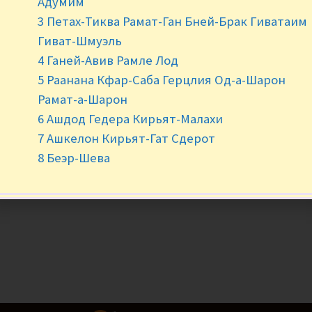
Адумим
3 Петах-Тиква Рамат-Ган Бней-Брак Гиватаим
Гиват-Шмуэль
4 Ганей-Авив Рамле Лод
5 Раанана Кфар-Саба Герцлия Од-а-Шарон
Рамат-а-Шарон
6 Ашдод Гедера Кирьят-Малахи
7 Ашкелон Кирьят-Гат Сдерот
8 Беэр-Шева