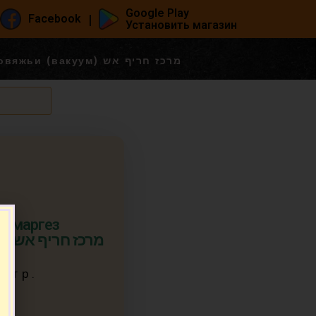
Google Play
|
Facebook
Установить магазин
Острые колбаски маргез говяжьи (вакуум) מרכז חריף אש
и маргез
говяжьи (вакуум) מרכז חריף אש
0 гр.