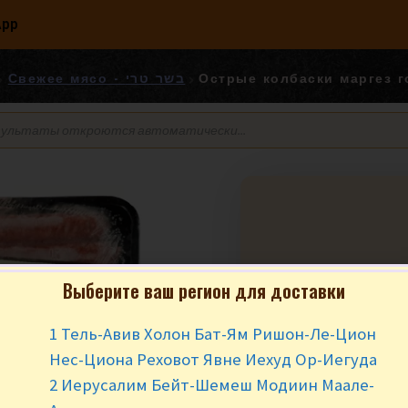
App
Свежее мясо - בשר טרי
Выберите ваш регион для доставки
Острые колбаск
1 Тель-Авив Холон Бат-Ям Ришон-Ле-Цион
₪
8.90
за 10
Нес-Циона Реховот Явне Иехуд Ор-Иегуда
2 Иерусалим Бейт-Шемеш Модиин Маале-
Нет в наличии