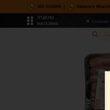
|
053-3344069
Написать Whats
ОТДЕЛЫ
Главная
МАГАЗИНА