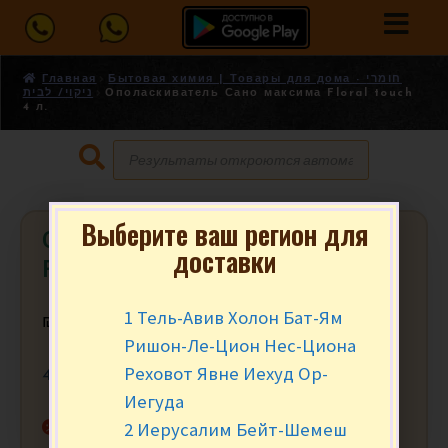
Главная
Бытовая химия | Товары для дома - חומרי
ניקוי/ לבית
Ополаскиватель Сано максима Floral touch
4 л.
Выберите ваш регион для
Ополаскиватель Сано максима
доставки
Floral touch 4 л.
1 Тель-Авив Холон Бат-Ям
₪
21.90
за шт.
Ришон-Ле-Цион Нес-Циона
Реховот Явне Иехуд Ор-
4 л.
Иегуда
Нет в наличии
2 Иерусалим Бейт-Шемеш