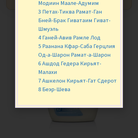
Модиин Маале-Адумим
3 Петах-Тиква Рамат-Ган
Бней-Брак Гиватаим Гиват-
Шмуэль
4 Ганей-Авив Рамле Лод
5 Раанана Кфар-Саба Герцлия
Од-а-Шарон Рамат-а-Шарон
6 Ашдод Гедера Кирьят-
Малахи
7 Ашкелон Кирьят-Гат Сдерот
8 Беэр-Шева