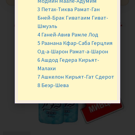
Модиин Маале-Адумим
3 Петах-Тиква Рамат-Ган
Бней-Брак Гиватаим Гиват-
Шмуэль
4 Ганей-Авив Рамле Лод
5 Раанана Кфар-Саба Герцлия
Од-а-Шарон Рамат-а-Шарон
6 Ашдод Гедера Кирьят-
Малахи
7 Ашкелон Кирьят-Гат Сдерот
8 Беэр-Шева