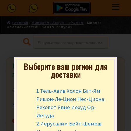
Главная
Мивцаим, Акции - מבצעים
Мивца!
Ополаскиватель BADIN голубой
Выберите ваш регион для
Мивца! Ополаскиватель BADIN
доставки
голубой
1 Тель-Авив Холон Бат-Ям
₪
16.90
₪
14.95
за шт.
Ришон-Ле-Цион Нес-Циона
Мивца от 2 шт.
Реховот Явне Иехуд Ор-
Иегуда
Нет в наличии
2 Иерусалим Бейт-Шемеш