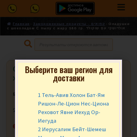
Главная
Замороженные продукты - קפואים
Оладушки
с шоколадом С пылу с жару 280 гр. אולדושקי עם שוקולד
Выберите ваш регион для
Оладушки с шоколадом С пылу с
доставки
жару 280 гр. אולדושקי עם שוקולד
1 Тель-Авив Холон Бат-Ям
₪
9.90
за уп.
Ришон-Ле-Цион Нес-Циона
280 гр.
Реховот Явне Иехуд Ор-
Иегуда
Нет в наличии
2 Иерусалим Бейт-Шемеш