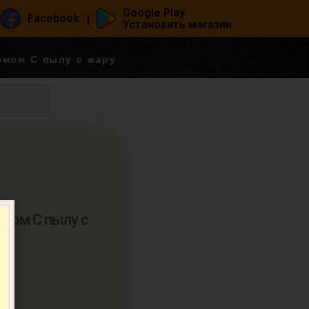
Google Play
|
Facebook
Установить магазин
юмом С пылу с жару
мом С пылу с
п.