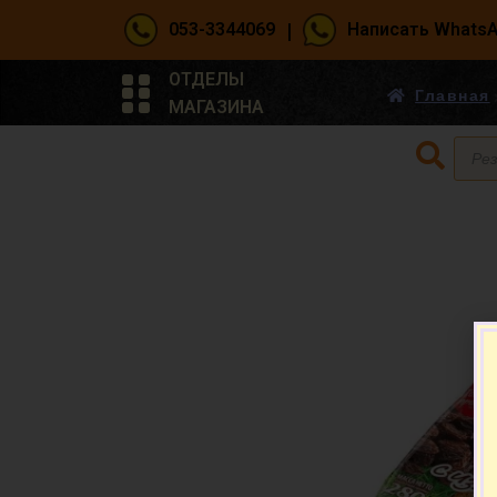
|
053-3344069
Написать Whats
ОТДЕЛЫ
Главная
МАГАЗИНА