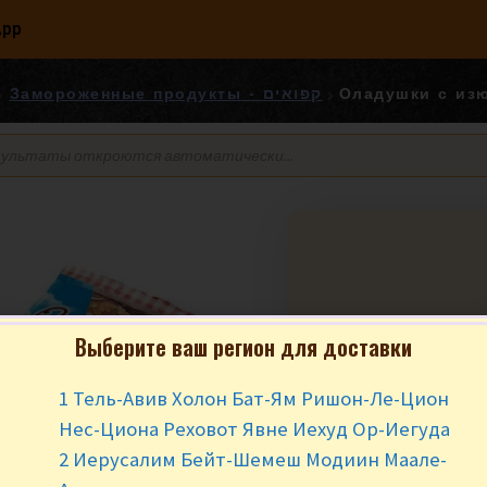
App
Замороженные продукты - קפואים
Оладушки с из
Выберите ваш регион для доставки
Оладушки с изю
жару
1 Тель-Авив Холон Бат-Ям Ришон-Ле-Цион
₪
12.90
за у
Нес-Циона Реховот Явне Иехуд Ор-Иегуда
2 Иерусалим Бейт-Шемеш Модиин Маале-
Нет в наличии