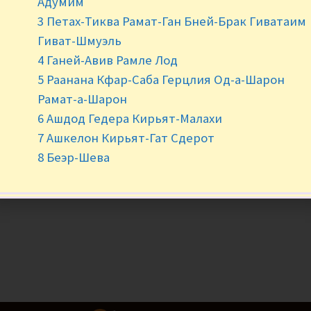
Адумим
3 Петах-Тиква Рамат-Ган Бней-Брак Гиватаим
Гиват-Шмуэль
4 Ганей-Авив Рамле Лод
5 Раанана Кфар-Саба Герцлия Од-а-Шарон
Рамат-а-Шарон
6 Ашдод Гедера Кирьят-Малахи
7 Ашкелон Кирьят-Гат Сдерот
8 Беэр-Шева