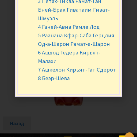
3 Петах-Тиква Рамат-Ган
Бней-Брак Гиватаим Гиват-
Шмуэль
4 Ганей-Авив Рамле Лод
5 Раанана Кфар-Саба Герцлия
Од-а-Шарон Рамат-а-Шарон
6 Ашдод Гедера Кирьят-
Малахи
7 Ашкелон Кирьят-Гат Сдерот
8 Беэр-Шева
Назад
0