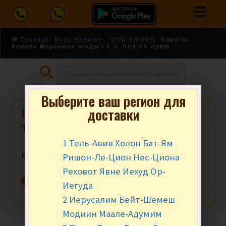
Главная
Вода Напитки - משקאות קלים
Напиток
Клюква Морсовые ягоды 1.7 л. משקה חמוציות
Выберите ваш регион для
доставки
Напиток Клюква Морсовые ягоды
1.7 л. משקה חמוציות
1 Тель-Авив Холон Бат-Ям
Ришон-Ле-Цион Нес-Циона
₪
15.90
за шт.
Реховот Явне Иехуд Ор-
Нет в наличии
Иегуда
2 Иерусалим Бейт-Шемеш
Модиин Маале-Адумим