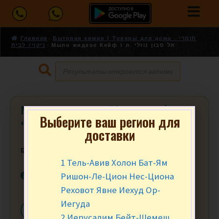
Главная
Бытовая химия | Товары для дома - חומרי
Мыло жидкое Кейф 1 л. אל סבון נוזלי
ניקוי/ לבית
Мыло жидкое Кейф 1 л. אל סבון
Выберите ваш регион для
נוזלי
доставки
₪
12.90
за шт.
1 Тель-Авив Холон Бат-Ям
В наличии
Ришон-Ле-Цион Нес-Циона
Реховот Явне Иехуд Ор-
Иегуда
-
+
В КОРЗИНУ
2 Иерусалим Бейт-Шемеш