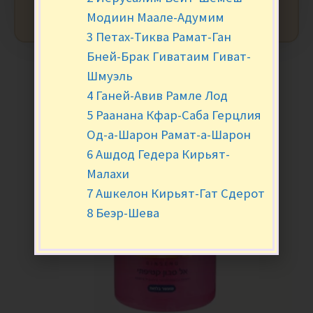
Модиин Маале-Адумим
3 Петах-Тиква Рамат-Ган
Бней-Брак Гиватаим Гиват-
Шмуэль
4 Ганей-Авив Рамле Лод
5 Раанана Кфар-Саба Герцлия
Од-а-Шарон Рамат-а-Шарон
6 Ашдод Гедера Кирьят-
Малахи
7 Ашкелон Кирьят-Гат Сдерот
8 Беэр-Шева