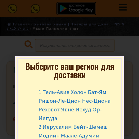
Главная
Бытовая химия | Товары для дома - חומרי
ניקוי/ לבית
Мыло Палмолив 4 шт.
Выберите ваш регион для
Мыло Палмолив 4 шт.
доставки
₪
10.90
за шт.
1 Тель-Авив Холон Бат-Ям
Ришон-Ле-Цион Нес-Циона
4 шт.
Реховот Явне Иехуд Ор-
Иегуда
Нет в наличии
2 Иерусалим Бейт-Шемеш
Модиин Маале-Адумим