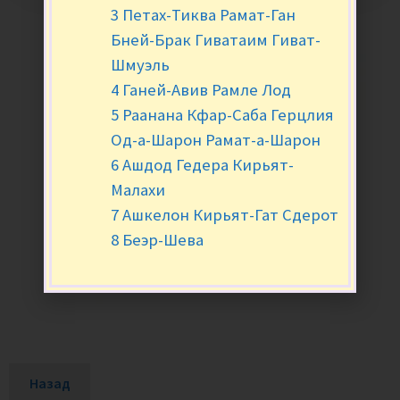
3 Петах-Тиква Рамат-Ган
Бней-Брак Гиватаим Гиват-
Шмуэль
4 Ганей-Авив Рамле Лод
5 Раанана Кфар-Саба Герцлия
Од-а-Шарон Рамат-а-Шарон
6 Ашдод Гедера Кирьят-
Малахи
7 Ашкелон Кирьят-Гат Сдерот
8 Беэр-Шева
Назад