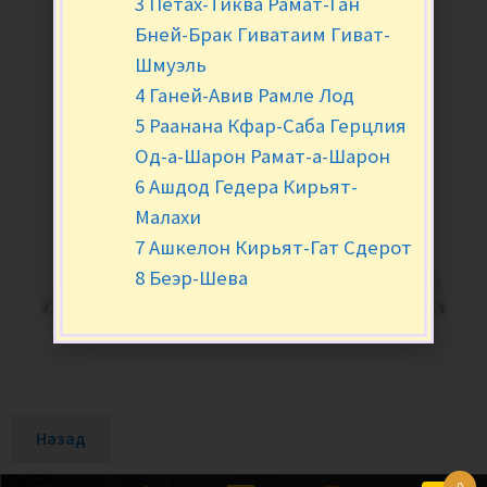
3 Петах-Тиква Рамат-Ган
Бней-Брак Гиватаим Гиват-
Шмуэль
4 Ганей-Авив Рамле Лод
5 Раанана Кфар-Саба Герцлия
Од-а-Шарон Рамат-а-Шарон
6 Ашдод Гедера Кирьят-
Малахи
7 Ашкелон Кирьят-Гат Сдерот
8 Беэр-Шева
Назад
0