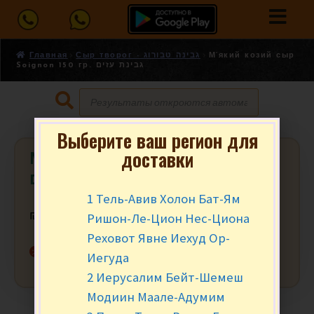
Главная
Сыр творог - גבינה טבורוג
М’який козий сыр
Soignon 150 гр. גבינת עזים
Выберите ваш регион для
доставки
М’який козий сыр Soignon 150 гр.
גבינת עזים
1 Тель-Авив Холон Бат-Ям
Ришон-Ле-Цион Нес-Циона
₪
29.90
за уп.
Реховот Явне Иехуд Ор-
Нет в наличии
Иегуда
2 Иерусалим Бейт-Шемеш
Модиин Маале-Адумим