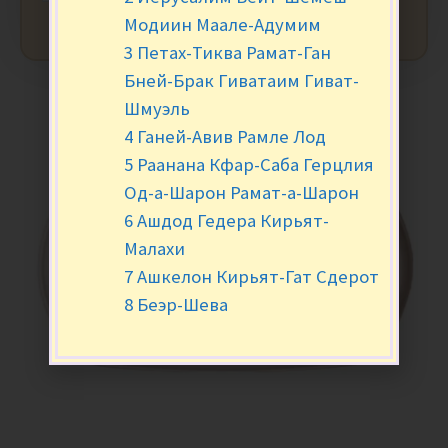
Модиин Маале-Адумим
3 Петах-Тиква Рамат-Ган
Бней-Брак Гиватаим Гиват-
Шмуэль
4 Ганей-Авив Рамле Лод
5 Раанана Кфар-Саба Герцлия
Од-а-Шарон Рамат-а-Шарон
6 Ашдод Гедера Кирьят-
Малахи
7 Ашкелон Кирьят-Гат Сдерот
8 Беэр-Шева