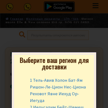
Главная
Молочные продукты - מצרי חלב
Мягкое
масло Elle & Vire соленое 250 гр. חמאה רכה מלוח
Мягкое масло Elle & Vire соленое
Выберите ваш регион для
250 гр. חמאה רכה מלוח
доставки
₪
27.90
за уп.
1 Тель-Авив Холон Бат-Ям
В наличии
Ришон-Ле-Цион Нес-Циона
Реховот Явне Иехуд Ор-
Иегуда
-
+
В КОРЗИНУ
2 Иерусалим Бейт-Шемеш