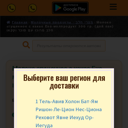
Главная
Молочные продукты - מצרי חלב
Молоко
cгущенное с какао Еко-молпродукт 300 гр. (дой пак)
חלב מרוכז עם סוכר וקקאו
Молоко cгущенное с какао Еко-
Выберите ваш регион для
молпродукт 300 гр. (дой пак) חלב
доставки
מרוכז עם סוכר וקקאו
1 Тель-Авив Холон Бат-Ям
₪
14.90
за шт.
Ришон-Ле-Цион Нес-Циона
В наличии
Реховот Явне Иехуд Ор-
Иегуда