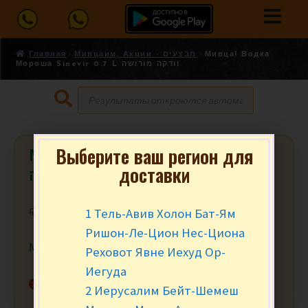
Главная
Мивцаим, Акции - מבצעים
Мивца! Водка
Мороша Sinevir 0.7 L וודקה מורושה
Выберите ваш регион для
Мивца! Водка Мороша Sinevir 0.7 L
доставки
וודקה מורושה
1 Тель-Авив Холон Бат-Ям
₪
59.90
₪
55.45
за шт.
Ришон-Ле-Цион Нес-Циона
Мивца от 2 шт.
Реховот Явне Иехуд Ор-
Иегуда
Нет в наличии
2 Иерусалим Бейт-Шемеш