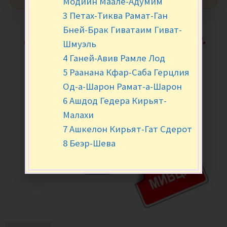
Модиин Маале-Адумим
3 Петах-Тиква Рамат-Ган
Бней-Брак Гиватаим Гиват-
Шмуэль
4 Ганей-Авив Рамле Лод
5 Раанана Кфар-Саба Герцлия
Од-а-Шарон Рамат-а-Шарон
6 Ашдод Гедера Кирьят-
Малахи
7 Ашкелон Кирьят-Гат Сдерот
8 Беэр-Шева