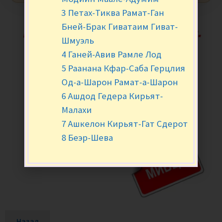
3 Петах-Тиква Рамат-Ган
Бней-Брак Гиватаим Гиват-
Шмуэль
4 Ганей-Авив Рамле Лод
5 Раанана Кфар-Саба Герцлия
Од-а-Шарон Рамат-а-Шарон
6 Ашдод Гедера Кирьят-
Малахи
7 Ашкелон Кирьят-Гат Сдерот
8 Беэр-Шева
Назад