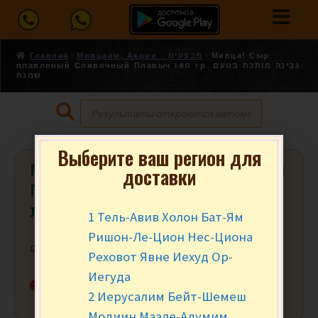
Главная
Мивцаим, Акции - מבצעים
Мивца! Сыр
плавленый Сливочный Плавыч 180 гр. גבינה מותכת בטעם
שמנת
Выберите ваш регион для
Мивца! Сыр плавленый Сливочный
доставки
Плавыч 180 гр. גבינה מותכת בטעם
שמנת
1 Тель-Авив Холон Бат-Ям
Ришон-Ле-Цион Нес-Циона
₪
15.90
₪
13.45
за шт.
Реховот Явне Иехуд Ор-
Иегуда
Нет в наличии
2 Иерусалим Бейт-Шемеш
Модиин Маале-Адумим