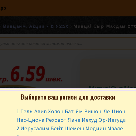
App
Мивца! С
Мивцаим, Акции - מבצעים
Мивца! Сыр Масдам
מסדם
Выберите ваш регион для доставки
₪
7.49
₪
6.5
1 Тель-Авив Холон Бат-Ям Ришон-Ле-Цион
Нес-Циона Реховот Явне Иехуд Ор-Иегуда
Мивца от 400 гр. 
2 Иерусалим Бейт-Шемеш Модиин Маале-