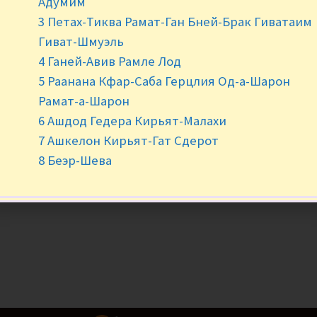
Адумим
Нет в наличии
3 Петах-Тиква Рамат-Ган Бней-Брак Гиватаим
Гиват-Шмуэль
4 Ганей-Авив Рамле Лод
5 Раанана Кфар-Саба Герцлия Од-а-Шарон
Рамат-а-Шарон
6 Ашдод Гедера Кирьят-Малахи
7 Ашкелон Кирьят-Гат Сдерот
8 Беэр-Шева