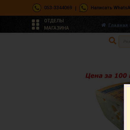
|
053-3344069
Написать Whats
ОТДЕЛЫ
Главная
МАГАЗИНА