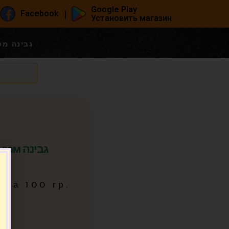
Google Play
|
Facebook
Установить магазин
ыр Масдам גבינה מסדם
 גבינה
9
за 100 гр.
(4)