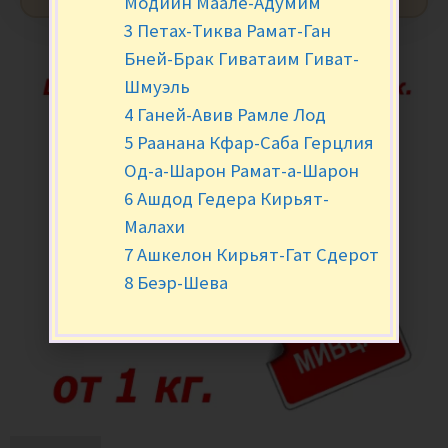
Модиин Маале-Адумим
3 Петах-Тиква Рамат-Ган
Бней-Брак Гиватаим Гиват-
Шмуэль
4 Ганей-Авив Рамле Лод
5 Раанана Кфар-Саба Герцлия
Од-а-Шарон Рамат-а-Шарон
6 Ашдод Гедера Кирьят-
Малахи
7 Ашкелон Кирьят-Гат Сдерот
8 Беэр-Шева