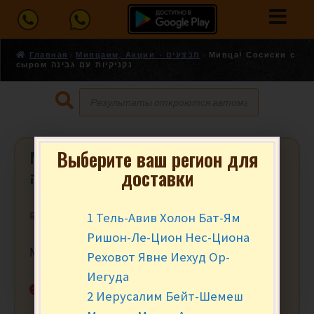
Главная
Мивцаим, Акции - מבצעים
Мивца! Сосиски с
сыром נקניקיות עם גבינה
Выберите ваш регион для
Мивца! Сосиски с сыром נקניקיות
доставки
עם גבינה
1 Тель-Авив Холон Бат-Ям
₪
4.90
₪
4.59
за 100 гр.
Ришон-Ле-Цион Нес-Циона
Мивца от 1000 гр. (10)
Реховот Явне Иехуд Ор-
Иегуда
Нет в наличии
2 Иерусалим Бейт-Шемеш