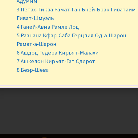
Адумим
Нет в наличии
3 Петах-Тиква Рамат-Ган Бней-Брак Гиватаим
Гиват-Шмуэль
4 Ганей-Авив Рамле Лод
5 Раанана Кфар-Саба Герцлия Од-а-Шарон
Рамат-а-Шарон
6 Ашдод Гедера Кирьят-Малахи
7 Ашкелон Кирьят-Гат Сдерот
8 Беэр-Шева