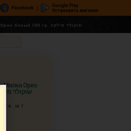
Google Play
|
Facebook
Установить магазин
Мивца! Шоколад Милка Орео белый 100 гр. שוקולד מילקה
д Милка Орео
й 100 гр. שוקולד מילקה
5
за шт.