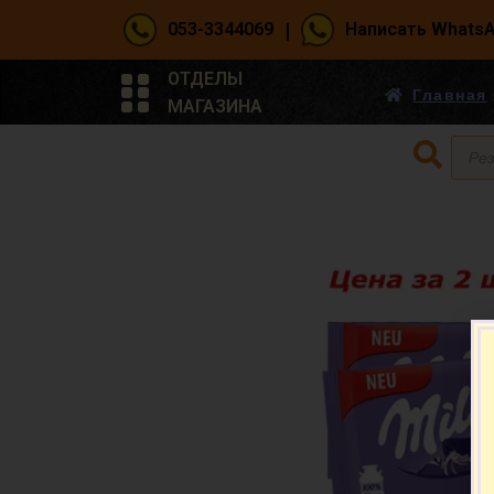
|
053-3344069
Написать Whats
ОТДЕЛЫ
Главная
МАГАЗИНА