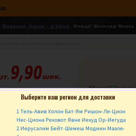
App
Мивцаим, Акции - מבצעים
Мивца! Шокола
белы
Выберите ваш регион для доставки
₪
5.90
₪
4.9
1 Тель-Авив Холон Бат-Ям Ришон-Ле-Цион
Нес-Циона Реховот Явне Иехуд Ор-Иегуда
Мивца от 2 шт.
2 Иерусалим Бейт-Шемеш Модиин Маале-