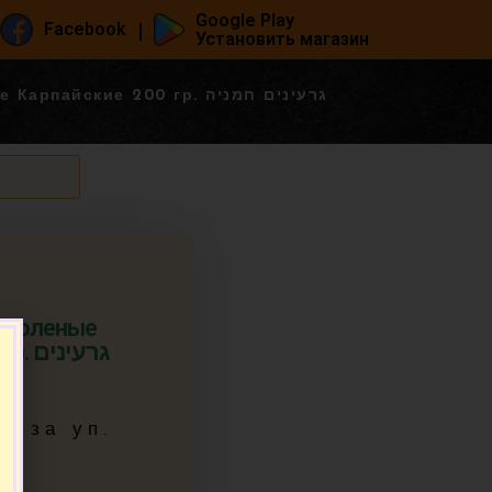
Google Play
|
Facebook
Установить магазин
йские 200 гр. גרעינים חמניה
 соленые
גרעינ
95
за уп.