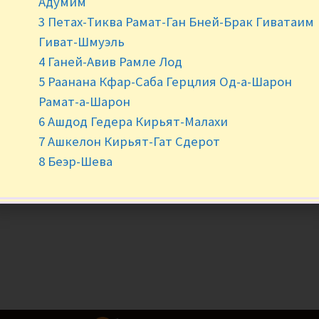
Адумим
3 Петах-Тиква Рамат-Ган Бней-Брак Гиватаим
Нет в наличии
Гиват-Шмуэль
4 Ганей-Авив Рамле Лод
5 Раанана Кфар-Саба Герцлия Од-а-Шарон
Рамат-а-Шарон
6 Ашдод Гедера Кирьят-Малахи
7 Ашкелон Кирьят-Гат Сдерот
8 Беэр-Шева