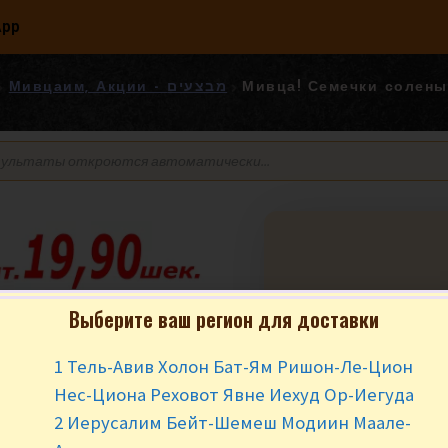
App
Мивца! Семечки соленые Карпа
Мивцаим, Акции - מבצעים
Мивца! Семечки
Выберите ваш регион для доставки
Карпайские 200 гр. ים
חמניה עם מלח
1 Тель-Авив Холон Бат-Ям Ришон-Ле-Цион
Нес-Циона Реховот Явне Иехуд Ор-Иегуда
₪
10.90
₪
9.
2 Иерусалим Бейт-Шемеш Модиин Маале-
Мивца от 2 шт.