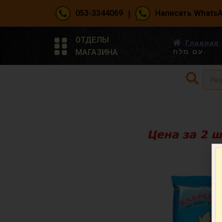
|
053-3344069
Написать Whats
ОТДЕЛЫ
Главная
МАГАЗИНА
עם מלח