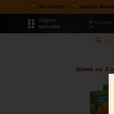
|
053-3344069
Написать Whats
ОТДЕЛЫ
Главная
МАГАЗИНА
מל