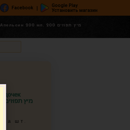
Google Play
|
Facebook
Установить магазин
н 200 мл. מיץ תפוזים 200
Садочек
מיץ
7
за шт.