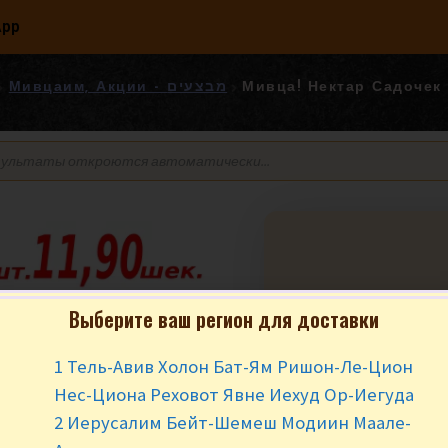
App
Мивца! Нектар Садочек Апельси
Мивцаим, Акции - מבצעים
Выберите ваш регион для доставки
Мивца! Нектар 
Апельсин 200 мл.  תפוזים
1 Тель-Авив Холон Бат-Ям Ришон-Ле-Цион
200 מל
Нес-Циона Реховот Явне Иехуд Ор-Иегуда
₪
4.90
₪
3.9
2 Иерусалим Бейт-Шемеш Модиин Маале-