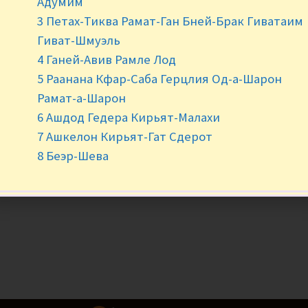
Адумим
3 Петах-Тиква Рамат-Ган Бней-Брак Гиватаим
Гиват-Шмуэль
4 Ганей-Авив Рамле Лод
5 Раанана Кфар-Саба Герцлия Од-а-Шарон
Рамат-а-Шарон
6 Ашдод Гедера Кирьят-Малахи
7 Ашкелон Кирьят-Гат Сдерот
8 Беэр-Шева