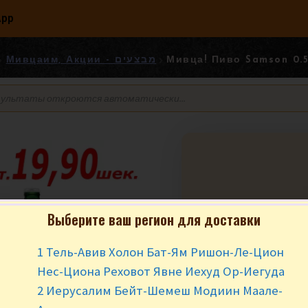
App
Мивцаим, Акции - מבצעים
Выберите ваш регион для доставки
Мивца! Пиво Samson
סמסון
1 Тель-Авив Холон Бат-Ям Ришон-Ле-Цион
₪
10.90
₪
9.
Нес-Циона Реховот Явне Иехуд Ор-Иегуда
2 Иерусалим Бейт-Шемеш Модиин Маале-
Нет в наличии