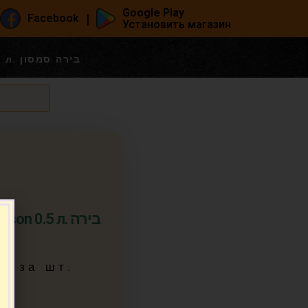
Google Play
|
Facebook
Установить магазин
Мивца! Пиво Samson 0.5 л. בירה סמסון
 0.5 л. בירה
95
за шт.