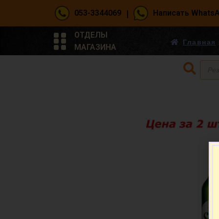
|
053-3344069
Написать Whats
ОТДЕЛЫ
Главная
МАГАЗИНА