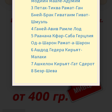
Модиин Маале-Адумим
3 Петах-Тиква Рамат-Ган
Бней-Брак Гиватаим Гиват-
Шмуэль
4 Ганей-Авив Рамле Лод
5 Раанана Кфар-Саба Герцлия
Од-а-Шарон Рамат-а-Шарон
6 Ашдод Гедера Кирьят-
Малахи
7 Ашкелон Кирьят-Гат Сдерот
8 Беэр-Шева