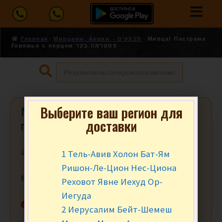
Главная
Мивцаим, Акции - מבצעים
Мивца! Пастрама
Говяжья с перцем פסטרמה בקר
Выберите ваш регион для
Мивца! Пастрама Говяжья с
доставки
перцем פסטרמה בקר
1 Тель-Авив Холон Бат-Ям
₪
11.90
₪
10.90
за 100 гр.
Ришон-Ле-Цион Нес-Циона
Мивца от 400 гр. (4)
Реховот Явне Иехуд Ор-
Иегуда
Нет в наличии
2 Иерусалим Бейт-Шемеш