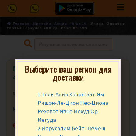
Главная
Мивцаим, Акции - מבצעים
Мивца! Овсяные
хлопья Геркулес 400 гр. תערובת דגנים
Выберите ваш регион для
Мивца! Овсяные хлопья Геркулес
доставки
400 гр. תערובת דגנים
1 Тель-Авив Холон Бат-Ям
₪
9.90
₪
7.95
за уп.
Ришон-Ле-Цион Нес-Циона
Мивца от 2 уп.
Реховот Явне Иехуд Ор-
Иегуда
Нет в наличии
2 Иерусалим Бейт-Шемеш