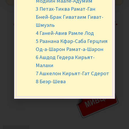
Модиин Маале-Адумим
3 Петах-Тиква Рамат-Ган
Бней-Брак Гиватаим Гиват-
Шмуэль
4 Ганей-Авив Рамле Лод
5 Раанана Кфар-Саба Герцлия
Од-а-Шарон Рамат-а-Шарон
6 Ашдод Гедера Кирьят-
Малахи
7 Ашкелон Кирьят-Гат Сдерот
8 Беэр-Шева