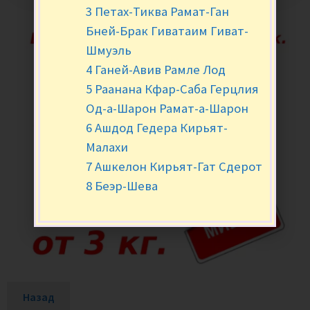
3 Петах-Тиква Рамат-Ган
Бней-Брак Гиватаим Гиват-
Шмуэль
4 Ганей-Авив Рамле Лод
5 Раанана Кфар-Саба Герцлия
Од-а-Шарон Рамат-а-Шарон
6 Ашдод Гедера Кирьят-
Малахи
7 Ашкелон Кирьят-Гат Сдерот
8 Беэр-Шева
Назад