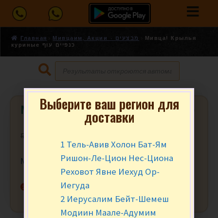
Главная
Мивцаим, Акции - מבצעים
Мивца! Крылья
куриные כנפיים עוף
Выберите ваш регион для
Мивца! Крылья куриные כנפיים עוף
доставки
₪
14.90
₪
13.90
за кг.
1 Тель-Авив Холон Бат-Ям
Ришон-Ле-Цион Нес-Циона
Мивца от 3 кг.
Реховот Явне Иехуд Ор-
Иегуда
Нет в наличии
2 Иерусалим Бейт-Шемеш
Модиин Маале-Адумим