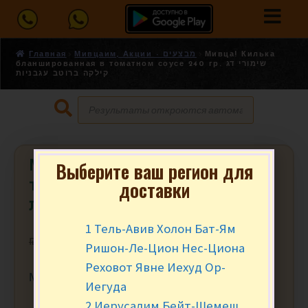
Главная
Мивцаим, Акции - מבצעים
Мивца! Килька
бланшированная в томатном соусе 240 гр. שימורי דג
קילקה ברוטב עגבניות
Мивца! Килька бланшированная в
Выберите ваш регион для
доставки
томатном соусе 240 гр. שימורי דג
קילקה ברוטב עגבניות
1 Тель-Авив Холон Бат-Ям
₪
5.90
₪
4.95
Ришон-Ле-Цион Нес-Циона
Реховот Явне Иехуд Ор-
Мивца от 2 шт.
Иегуда
2 Иерусалим Бейт-Шемеш