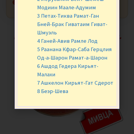
Нет в наличии
Модиин Маале-Адумим
3 Петах-Тиква Рамат-Ган
Бней-Брак Гиватаим Гиват-
Шмуэль
4 Ганей-Авив Рамле Лод
5 Раанана Кфар-Саба Герцлия
Од-а-Шарон Рамат-а-Шарон
6 Ашдод Гедера Кирьят-
Малахи
7 Ашкелон Кирьят-Гат Сдерот
8 Беэр-Шева