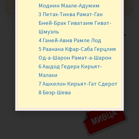
Модиин Маале-Адумим
3 Петах-Тиква Рамат-Ган
Бней-Брак Гиватаим Гиват-
Шмуэль
4 Ганей-Авив Рамле Лод
5 Раанана Кфар-Саба Герцлия
Од-а-Шарон Рамат-а-Шарон
6 Ашдод Гедера Кирьят-
Малахи
7 Ашкелон Кирьят-Гат Сдерот
8 Беэр-Шева