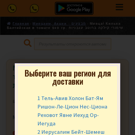
Главная
Мивцаим, Акции - מבצעים
Мивца! Килька
Балтийская в томате 240 гр. שימורי קילקה ברוטב עגבניות
Мивца! Килька Балтийская в
Выберите ваш регион для
томате 240 гр. שימורי קילקה ברוטב
доставки
עגבניות
1 Тель-Авив Холон Бат-Ям
₪
5.90
₪
4.95
Ришон-Ле-Цион Нес-Циона
Реховот Явне Иехуд Ор-
Мивца от 2 шт.
Иегуда
2 Иерусалим Бейт-Шемеш
Нет в наличии