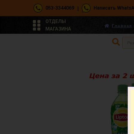
|
053-3344069
Написать Whats
ОТДЕЛЫ
Главная
МАГАЗИНА