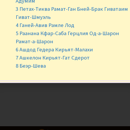
Адумим
Нет в наличии
3 Петах-Тиква Рамат-Ган Бней-Брак Гиватаим
Гиват-Шмуэль
4 Ганей-Авив Рамле Лод
5 Раанана Кфар-Саба Герцлия Од-а-Шарон
Рамат-а-Шарон
6 Ашдод Гедера Кирьят-Малахи
7 Ашкелон Кирьят-Гат Сдерот
8 Беэр-Шева