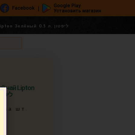
Google Play
|
Facebook
Установить магазин
Мивца! Холодный чай Lipton Зелёный 0.5 л. ליפטון
 чай Lipton
ый 0.5 л. ליפטון
5
за шт.
шт.