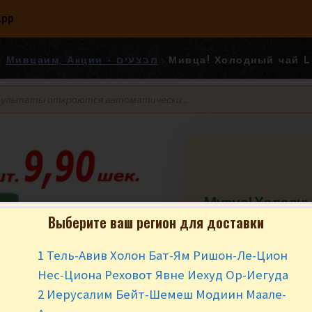
App
Мивцаим, Акции - מבצעים
Мивца! Холодный
Зелён
Выберите ваш регион для доставки
₪
5.90
₪
4.9
1 Тель-Авив Холон Бат-Ям Ришон-Ле-Цион
Нес-Циона Реховот Явне Иехуд Ор-Иегуда
0.5 L. Мивца от 2 
2 Иерусалим Бейт-Шемеш Модиин Маале-