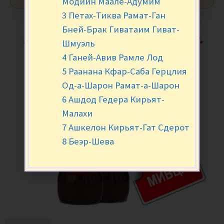
Модиин Маале-Адумим
3 Петах-Тиква Рамат-Ган
Бней-Брак Гиватаим Гиват-
Шмуэль
4 Ганей-Авив Рамле Лод
5 Раанана Кфар-Саба Герцлия
Од-а-Шарон Рамат-а-Шарон
6 Ашдод Гедера Кирьят-
Малахи
7 Ашкелон Кирьят-Гат Сдерот
8 Беэр-Шева