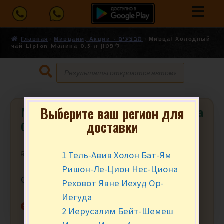
Главная
Мивцаим, Акции - מבצעים
Мивца! Холодный
чай Lipton Mалина 0.5 л ליפטון
Выберите ваш регион для
Мивца! Холодный чай Lipton Mалина
доставки
0.5 л ליפטון
1 Тель-Авив Холон Бат-Ям
₪
5.90
₪
4.95
за шт.
Ришон-Ле-Цион Нес-Циона
0.5 L. Мивца от 2 шт.
Реховот Явне Иехуд Ор-
Иегуда
Нет в наличии
2 Иерусалим Бейт-Шемеш