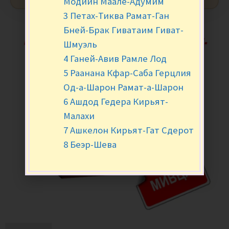
Модиин Маале-Адумим
3 Петах-Тиква Рамат-Ган
Бней-Брак Гиватаим Гиват-
Шмуэль
4 Ганей-Авив Рамле Лод
5 Раанана Кфар-Саба Герцлия
Од-а-Шарон Рамат-а-Шарон
6 Ашдод Гедера Кирьят-
Малахи
7 Ашкелон Кирьят-Гат Сдерот
8 Беэр-Шева