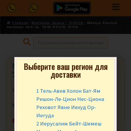
Главная
Мивцаим, Акции - מבצעים
Мивца! Хлопья
овсяные 400 гр. פתיתי שיבולת שועל
Выберите ваш регион для
Мивца! Хлопья овсяные 400 гр.
доставки
פתיתי שיבולת שועל
1 Тель-Авив Холон Бат-Ям
₪
5.90
₪
4.95
за уп.
Ришон-Ле-Цион Нес-Циона
Мивца от 2 шт.
Реховот Явне Иехуд Ор-
Иегуда
Нет в наличии
2 Иерусалим Бейт-Шемеш