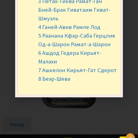
3 Петах-Тиква Рамат-Ган
Бней-Брак Гиватаим Гиват-
Шмуэль
4 Ганей-Авив Рамле Лод
5 Раанана Кфар-Саба Герцлия
Од-а-Шарон Рамат-а-Шарон
6 Ашдод Гедера Кирьят-
Малахи
7 Ашкелон Кирьят-Гат Сдерот
8 Беэр-Шева
Назад
0