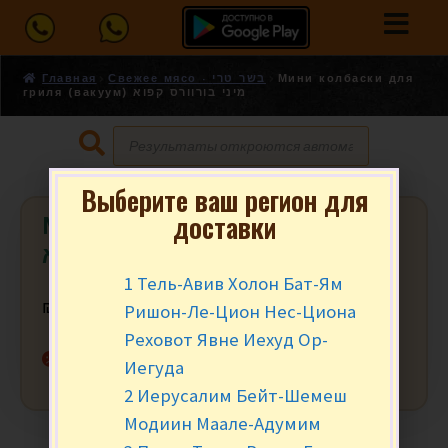
Главная
Свежее мясо - בשר טרי
Мини колбаски для
гриля (вакуум) מיני בורוורס קפוא
Выберите ваш регион для
доставки
Мини колбаски для гриля (вакуум)
מיני בורוורס קפוא
1 Тель-Авив Холон Бат-Ям
Ришон-Ле-Цион Нес-Циона
₪
8.90
за 100 гр.
Реховот Явне Иехуд Ор-
Нет в наличии
Иегуда
2 Иерусалим Бейт-Шемеш
Модиин Маале-Адумим