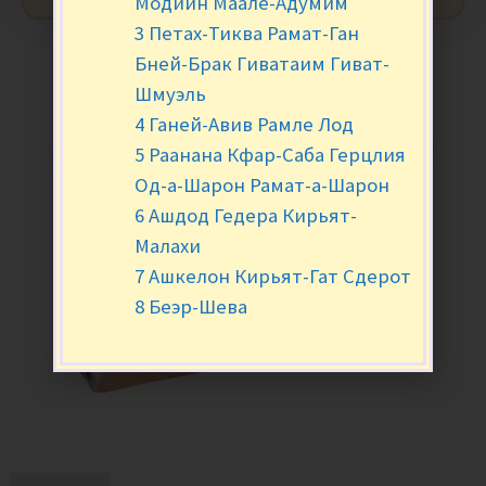
Модиин Маале-Адумим
3 Петах-Тиква Рамат-Ган
Бней-Брак Гиватаим Гиват-
Шмуэль
4 Ганей-Авив Рамле Лод
5 Раанана Кфар-Саба Герцлия
Од-а-Шарон Рамат-а-Шарон
6 Ашдод Гедера Кирьят-
Малахи
7 Ашкелон Кирьят-Гат Сдерот
8 Беэр-Шева