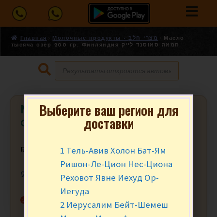
Главная
Молочные продукты - מצרי חלב
Масло
тысяча озёр 200 гр. Финляндия חמאה סאוסנד לייק
Выберите ваш регион для
Масло тысяча озёр 200 гр.
доставки
Финляндия חמאה סאוסנד לייק
1 Тель-Авив Холон Бат-Ям
₪
12.90
за шт.
Ришон-Ле-Цион Нес-Циона
200 гр.
Реховот Явне Иехуд Ор-
Иегуда
Нет в наличии
2 Иерусалим Бейт-Шемеш