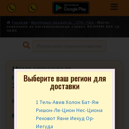
Главная
Молочные продукты - מצרי חלב
Масло
сливочное из пастеризованных сливок ROSHEN 200 гр.
חמאה
Масло сливочное из
Выберите ваш регион для
пастеризованных сливок ROSHEN
доставки
200 гр. חמאה
1 Тель-Авив Холон Бат-Ям
₪
16.90
за уп.
Ришон-Ле-Цион Нес-Циона
В наличии
Реховот Явне Иехуд Ор-
Иегуда