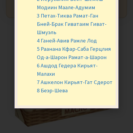
Модиин Маале-Адумим
3 Петах-Тиква Рамат-Ган
Бней-Брак Гиватаим Гиват-
Шмуэль
4 Ганей-Авив Рамле Лод
5 Раанана Кфар-Саба Герцлия
Од-а-Шарон Рамат-а-Шарон
6 Ашдод Гедера Кирьят-
Малахи
7 Ашкелон Кирьят-Гат Сдерот
8 Беэр-Шева