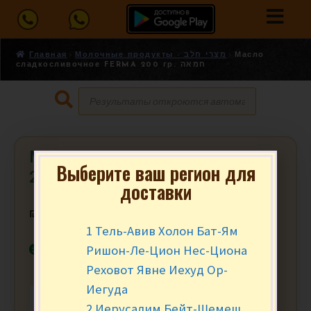
Главная
Молочные продукты - מצרי חלב
Масло
сладкосливочное FERMA 200 гр. חמאה
Масло сладкосливочное FERMA
Выберите ваш регион для
200 гр. חמאה
доставки
₪
15.90
за уп.
1 Тель-Авив Холон Бат-Ям
В наличии
Ришон-Ле-Цион Нес-Циона
Реховот Явне Иехуд Ор-
Иегуда
-
+
В КОРЗИНУ
2 Иерусалим Бейт-Шемеш