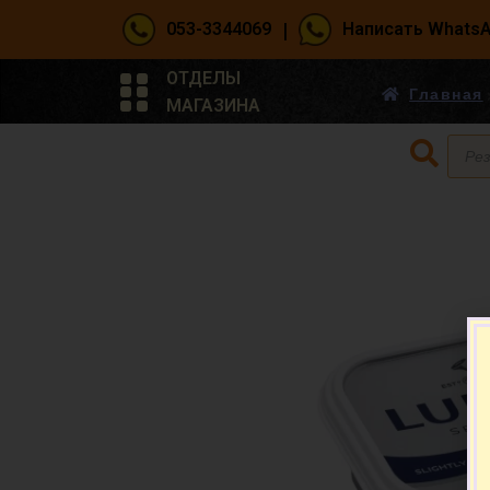
|
053-3344069
Написать Whats
ОТДЕЛЫ
Главная
МАГАЗИНА