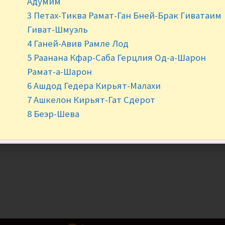
Адумим
-
+
3 Петах-Тиква Рамат-Ган Бней-Брак Гиватаим
Гиват-Шмуэль
4 Ганей-Авив Рамле Лод
5 Раанана Кфар-Саба Герцлия Од-а-Шарон
Рамат-а-Шарон
6 Ашдод Гедера Кирьят-Малахи
7 Ашкелон Кирьят-Гат Сдерот
8 Беэр-Шева