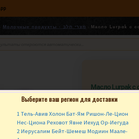
App
Молочные продукты - מצרי חלב
Масло Lurpak с с
Масло Lurpak с 
Выберите ваш регион для доставки
₪
23.90
за ш
1 Тель-Авив Холон Бат-Ям Ришон-Ле-Цион
В наличии
Нес-Циона Реховот Явне Иехуд Ор-Иегуда
2 Иерусалим Бейт-Шемеш Модиин Маале-