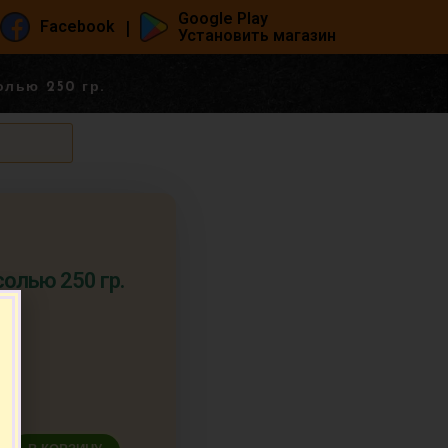
Google Play
|
Facebook
Установить магазин
олью 250 гр.
солью 250 гр.
т.