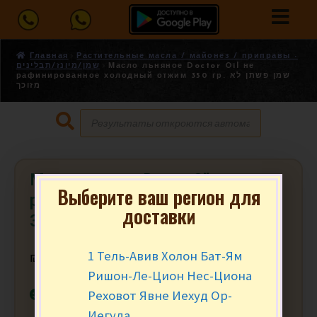
Главная
Растительные масла / майонез / приправы -
שמן/מיונז/תבלינים
Масло льняное Doctor Oil не
рафинированное холодный отжим 350 гр. שמן פשתן לא
מזוכך
Масло льняное Doctor Oil не
Выберите ваш регион для
рафинированное холодный отжим
доставки
350 гр. שמן פשתן לא מזוכך
1 Тель-Авив Холон Бат-Ям
₪
43.90
за шт.
Ришон-Ле-Цион Нес-Циона
В наличии
Реховот Явне Иехуд Ор-
Иегуда