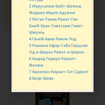
2 Иерусалим Бейт-Шемеш
-
+
В КОРЗИНУ
Модиин Маале-Адумим
3 Петах-Тиква Рамат-Ган
Бней-Брак Гиватаим Гиват-
Шмуэль
4 Ганей-Авив Рамле Лод
5 Раанана Кфар-Саба Герцлия
Од-а-Шарон Рамат-а-Шарон
6 Ашдод Гедера Кирьят-
Малахи
7 Ашкелон Кирьят-Гат Сдерот
8 Беэр-Шева